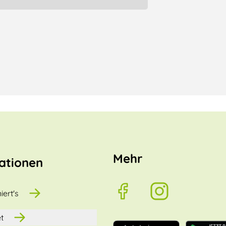
Mehr
ationen
iert's
t