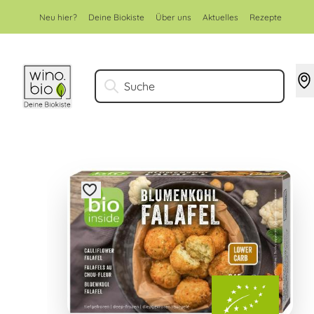
Zum Inhalt springen
Neu hier?
Deine Biokiste
Über uns
Aktuelles
Rezepte
Suche