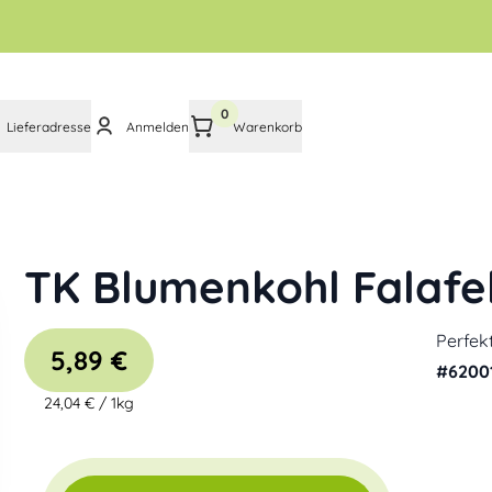
0
Lieferadresse
Anmelden
Warenkorb
TK Blumenkohl Falafe
Perfekt
5,89 €
#
6200
24,04 €
/
1kg