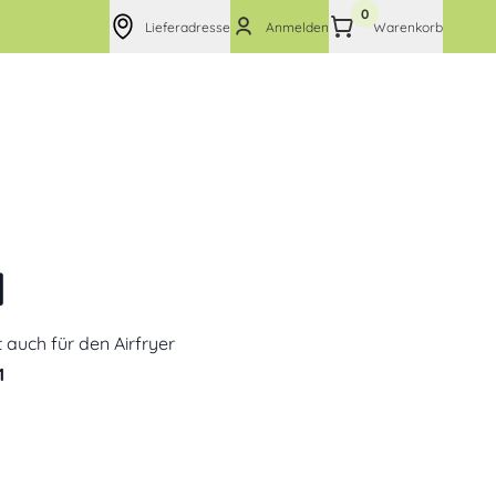
0
Lieferadresse
Anmelden
Warenkorb
l
 auch für den Airfryer
1