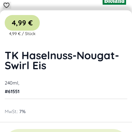
4,99 €
4,99 €
/
Stück
TK Haselnuss-Nougat-
Swirl Eis
240ml,
#
61551
MwSt.:
7
%