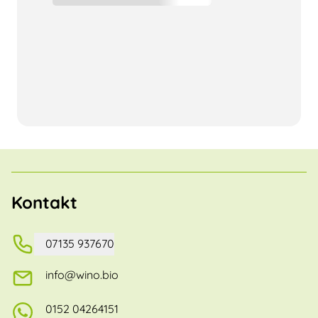
Kontakt
07135 937670
info@wino.bio
0152 04264151