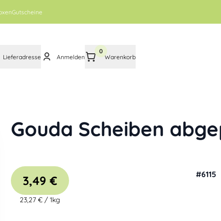
oxen
Gutscheine
0
Lieferadresse
Anmelden
Warenkorb
Gouda Scheiben abge
#
6115
3,49 €
23,27 €
/
1kg