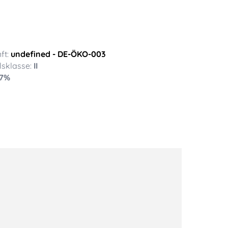
ft:
undefined
- DE-ÖKO-003
sklasse:
II
7
%