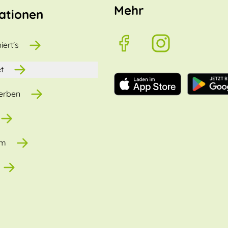
Mehr
ationen
iert's
t
erben
um