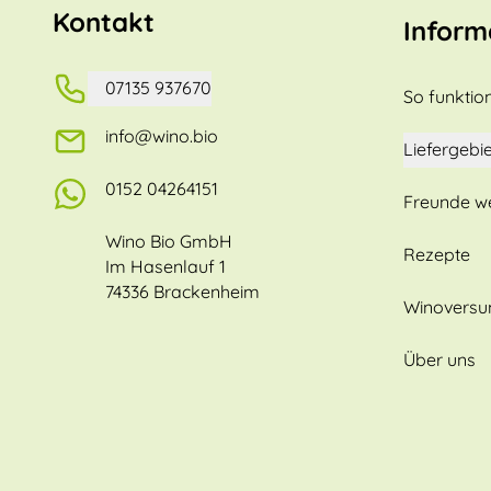
Kontakt
Inform
07135 937670
So funktion
info@wino.bio
Liefergebie
0152 04264151
Freunde w
Wino Bio GmbH
Rezepte
Im Hasenlauf 1
74336 Brackenheim
Winovers
Über uns