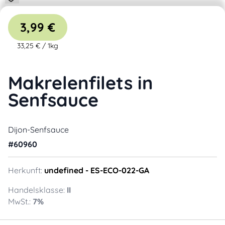
3,99 €
33,25 €
/
1kg
Makrelenfilets in
Senfsauce
Dijon-Senfsauce
#
60960
Herkunft:
undefined
- ES-ECO-022-GA
Handelsklasse:
II
MwSt.:
7
%