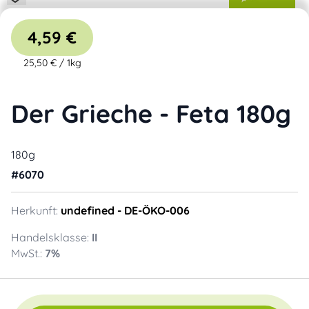
4,59 €
25,50 €
/
1kg
Der Grieche - Feta 180g
180g
#
6070
Herkunft:
undefined
- DE-ÖKO-006
Handelsklasse:
II
MwSt.:
7
%