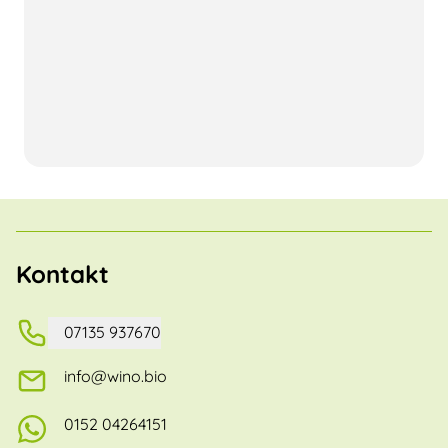
Kontakt
07135 937670
info@wino.bio
0152 04264151