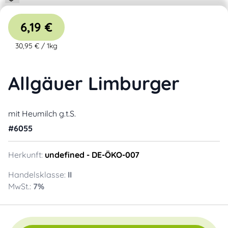
6,19 €
30,95 €
/
1kg
Allgäuer Limburger
mit Heumilch g.t.S.
#
6055
Herkunft:
undefined
- DE-ÖKO-007
Handelsklasse:
II
MwSt.:
7
%