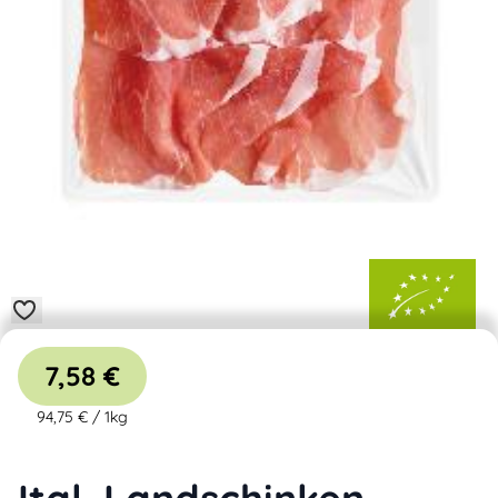
7,58 €
94,75 €
/
1kg