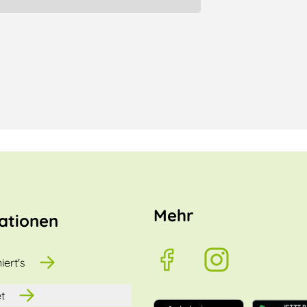
Mehr
ationen
iert's
t