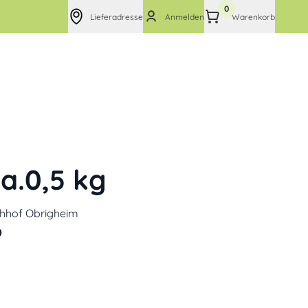
0
Lieferadresse
Anmelden
Warenkorb
a.0,5 kg
chhof Obrigheim
0