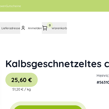
oxen
Gutscheine
0
Lieferadresse
Anmelden
Warenkorb
Kalbsgeschnetzeltes c
Heinri
25,60 €
#
5631
51,20 €
/
kg