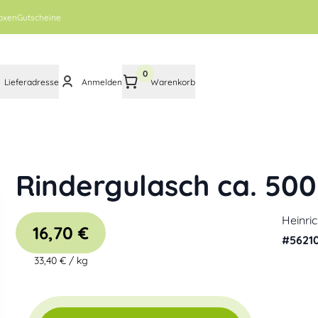
oxen
Gutscheine
0
Lieferadresse
Anmelden
Warenkorb
Rindergulasch ca. 500 
Heinri
16,70 €
#
5621
33,40 €
/
kg