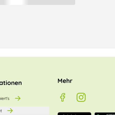
Mehr
ationen
iert's
t