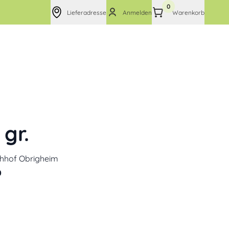
0
Lieferadresse
Anmelden
Warenkorb
gr.
chhof Obrigheim
0