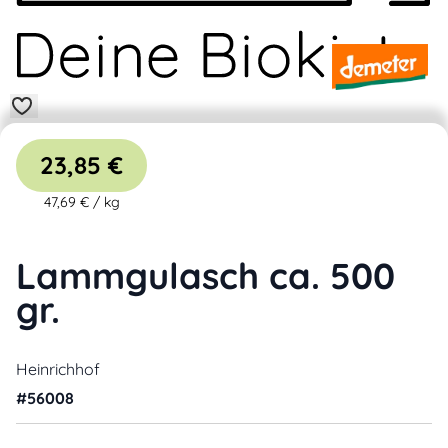
23,85 €
47,69 €
/
kg
Lammgulasch ca. 500
gr.
Heinrichhof
#
56008