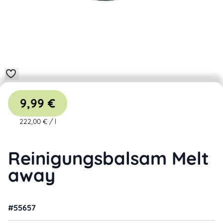
9,99 €
222,00 €
/
l
Reinigungsbalsam Melt
away
#
55657