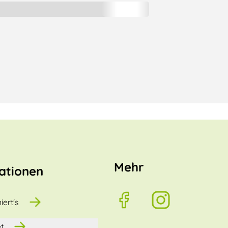
Mehr
ationen
iert's
t