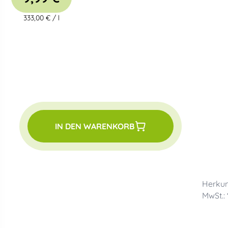
333,00 €
/
l
IN DEN WARENKORB
Herkun
MwSt.: