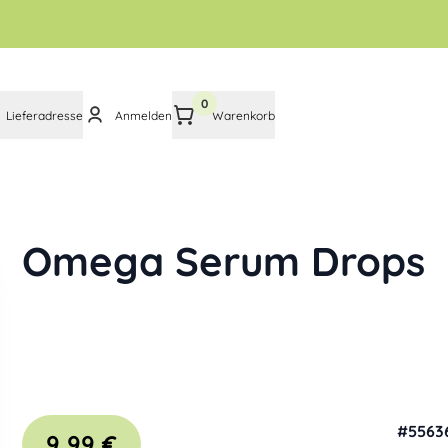
0
Lieferadresse
Anmelden
Warenkorb
Omega Serum Drops
#
5563
9,99 €