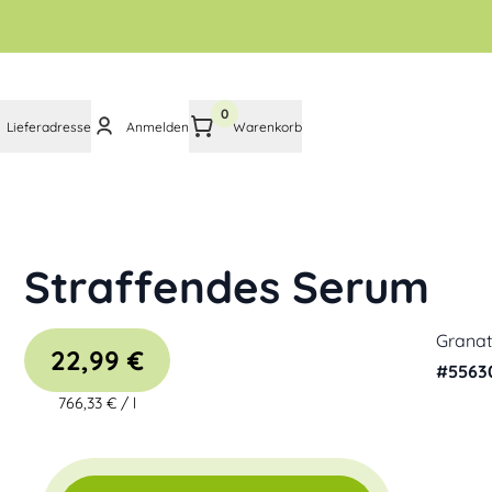
0
Lieferadresse
Anmelden
Warenkorb
Straffendes Serum
Granat
22,99 €
#
5563
766,33 €
/
l