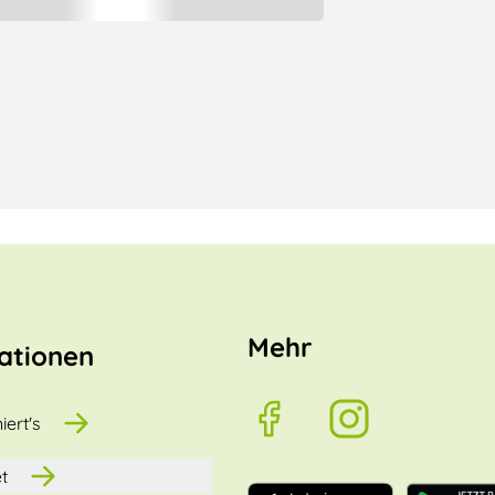
Mehr
ationen
iert's
t