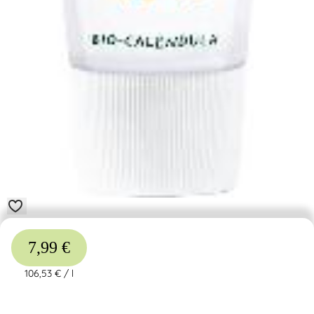
7,99 €
106,53 €
/
l