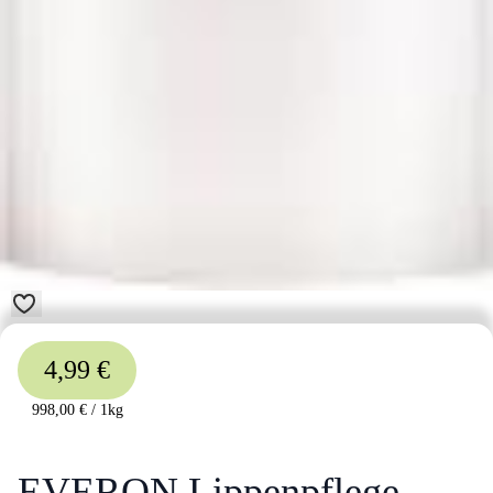
4,99 €
998,00 €
/
1kg
EVERON Lippenpflege