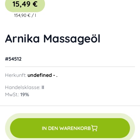
15,49 €
154,90 €
/
l
Arnika Massageöl
#
54512
Herkunft:
undefined
- .
Handelsklasse:
II
MwSt.:
19
%
IN DEN WARENKORB