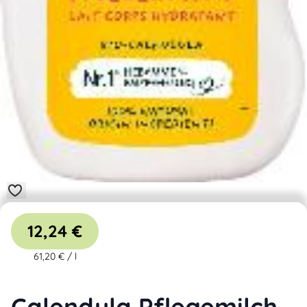
12,24 €
61,20 €
/
l
Calendula Pflegemilch