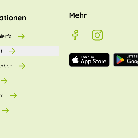
Mehr
ationen
iert's
t
erben
um