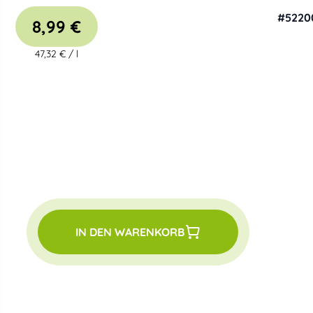
#
5220
8,99 €
47,32 €
/
l
IN DEN WARENKORB