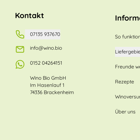
Kontakt
Inform
07135 937670
So funktion
info@wino.bio
Liefergebie
0152 04264151
Freunde w
Wino Bio GmbH
Rezepte
Im Hasenlauf 1
74336 Brackenheim
Winovers
Über uns