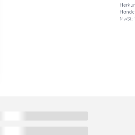
Herkun
Handel
MwSt.: