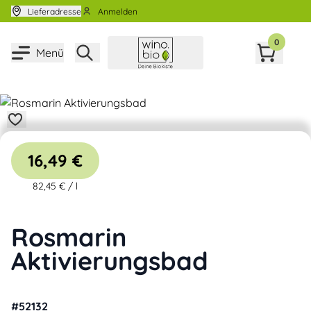
Zum Inhalt springen
Lieferadresse
Anmelden
0
Menü
16,49 €
82,45 €
/
l
Rosmarin
Aktivierungsbad
#
52132