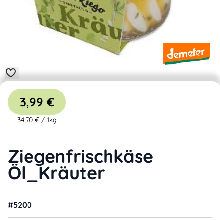
3,99 €
34,70 €
/
1kg
Ziegenfrischkäse
Öl_Kräuter
#
5200