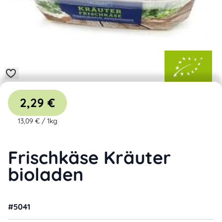
2,29 €
13,09 €
/
1kg
Frischkäse Kräuter
bioladen
#
5041