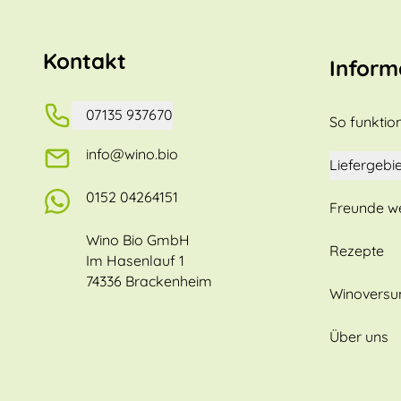
Kontakt
Inform
07135 937670
So funktion
info@wino.bio
Liefergebie
0152 04264151
Freunde w
Wino Bio GmbH
Rezepte
Im Hasenlauf 1
74336 Brackenheim
Winovers
Über uns