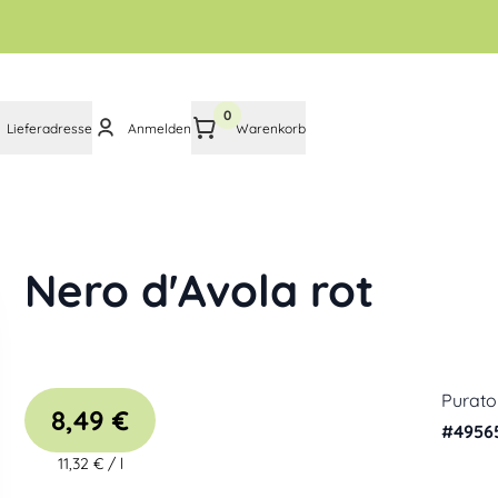
0
Lieferadresse
Anmelden
Warenkorb
Nero d'Avola rot
Purato
8,49 €
#
4956
11,32 €
/
l