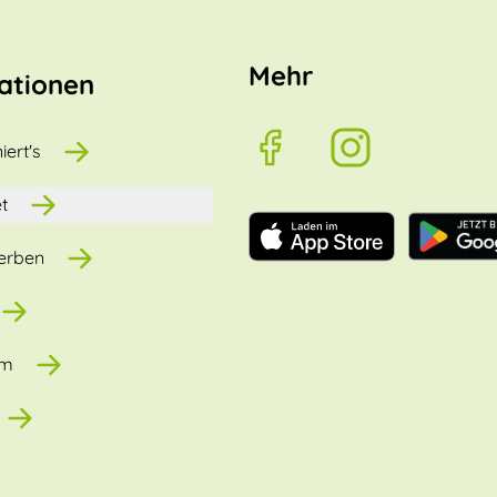
Mehr
ationen
iert's
t
erben
um