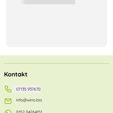
Kontakt
07135 937670
info@wino.bio
0152 04264151