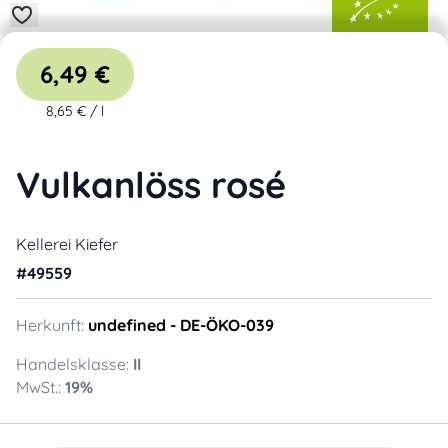
6,49 €
8,65 €
/
l
Vulkanlöss rosé
Kellerei Kiefer
#
49559
Herkunft:
undefined
- DE-ÖKO-039
Handelsklasse:
II
MwSt.:
19
%