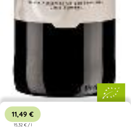
11,49 €
15,32 €
/
l