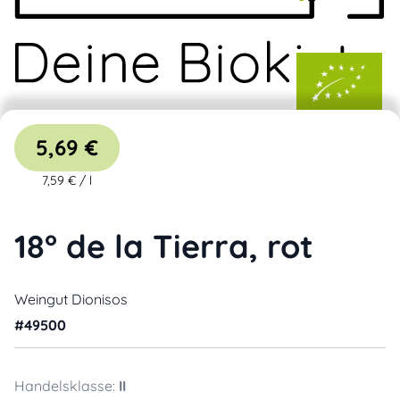
5,69 €
7,59 €
/
l
18° de la Tierra, rot
Weingut Dionisos
#
49500
Handelsklasse:
II