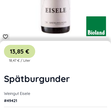
13,85 €
18,47 €
/
Liter
Spätburgunder
Weingut Eisele
#
49421