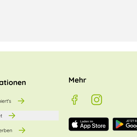
Mehr
ationen
iert's
t
erben