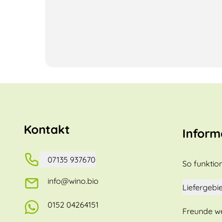
Kontakt
Inform
07135 937670
So funktion
info@wino.bio
Liefergebie
0152 04264151
Freunde w