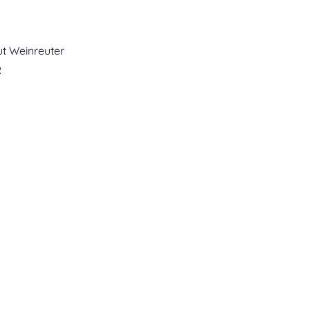
t Weinreuter
2