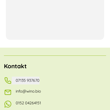
Kontakt
07135 937670
info@wino.bio
0152 04264151