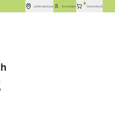
0
Lieferadresse
Anmelden
Warenkorb
ch
l
4