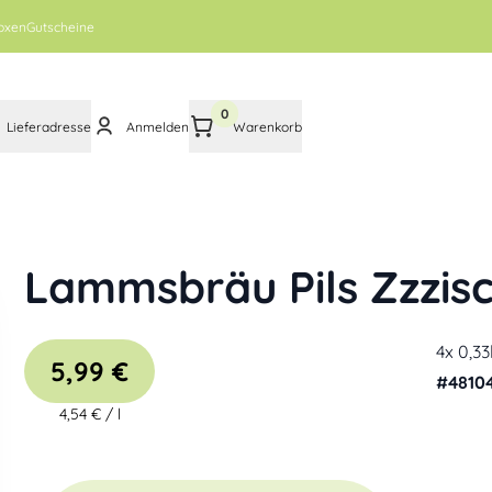
oxen
Gutscheine
0
Lieferadresse
Anmelden
Warenkorb
Lammsbräu Pils Zzzis
4x 0,33
5,99 €
#
4810
4,54 €
/
l