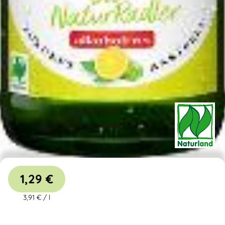
1,29 €
3,91 €
/
l