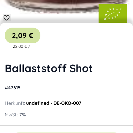
2,09 €
22,00 €
/
l
Ballaststoff Shot
#
47615
Herkunft:
undefined
- DE-ÖKO-007
MwSt.:
7
%