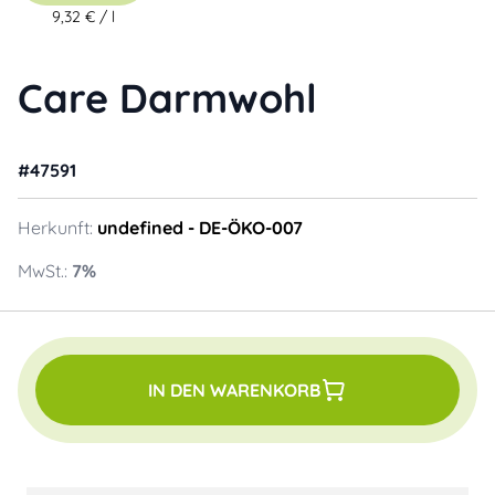
9,32 €
/
l
Care Darmwohl
#
47591
Herkunft:
undefined
- DE-ÖKO-007
MwSt.:
7
%
IN DEN WARENKORB