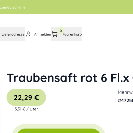
oxen
Gutscheine
0
Lieferadresse
Anmelden
Warenkorb
Traubensaft rot 6 Fl.x 
Mehrw
22,29 €
#
4725
5,31 €
/
Liter