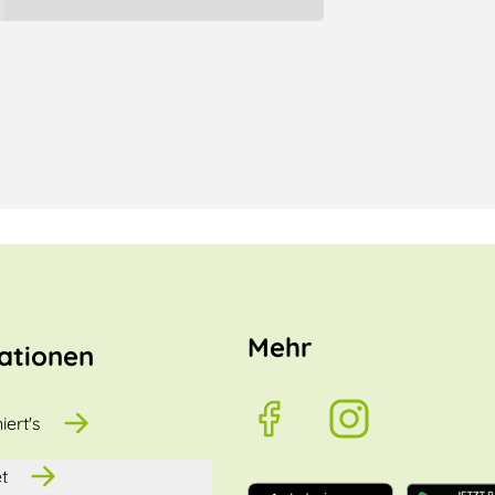
Mehr
ationen
iert's
t