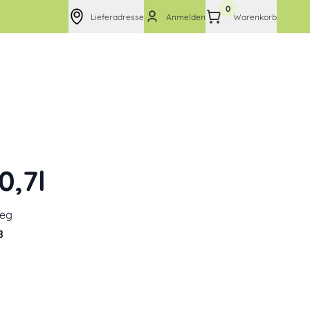
0
Lieferadresse
Anmelden
Warenkorb
0,7l
eg
8