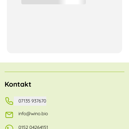
Kontakt
07135 937670
info@wino.bio
0152 04264151