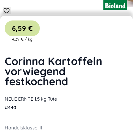
6,59 €
4,39 €
/
kg
Corinna Kartoffeln
vorwiegend
festkochend
NEUE ERNTE 1,5 kg Tüte
#
440
Handelsklasse:
II