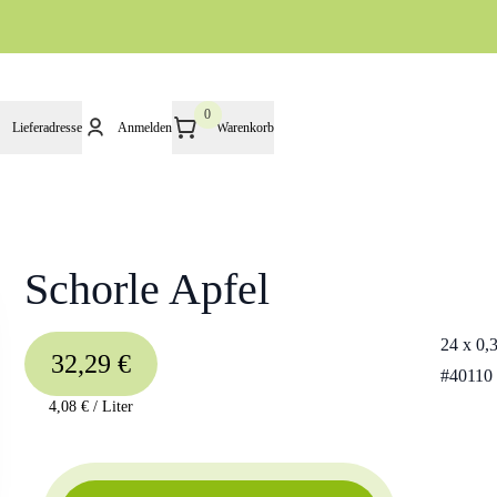
0
Lieferadresse
Anmelden
Warenkorb
Schorle Apfel
24 x 0,3
32,29 €
#
40110
4,08 €
/
Liter