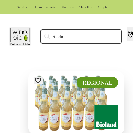
Zum Inhalt springen
Neu hier?
Deine Biokiste
Über uns
Aktuelles
Rezepte
Suche
REGIONAL