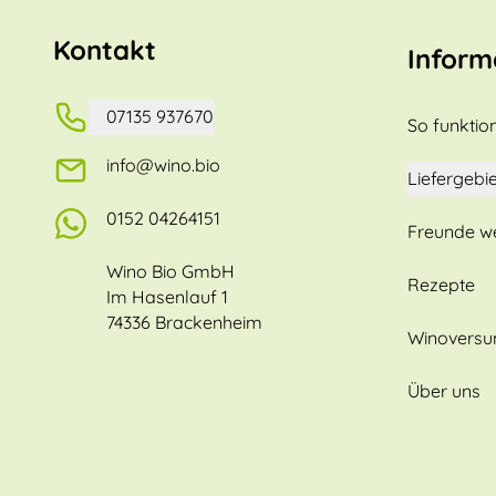
Kontakt
Inform
07135 937670
So funktion
info@wino.bio
Liefergebie
0152 04264151
Freunde w
Wino Bio GmbH
Rezepte
Im Hasenlauf 1
74336 Brackenheim
Winovers
Über uns