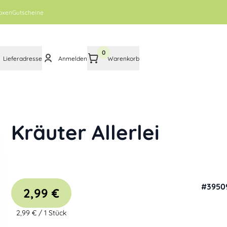
oxen
Gutscheine
0
Lieferadresse
Anmelden
Warenkorb
Kräuter Allerlei
#
3950
2,99 €
2,99 €
/
1 Stück