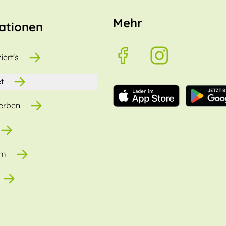
Mehr
ationen
iert's
t
erben
um