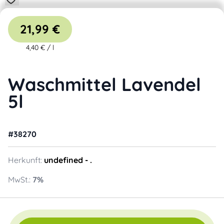
21,99 €
4,40 €
/
l
Waschmittel Lavendel
5l
#
38270
Herkunft:
undefined
- .
MwSt.:
7
%