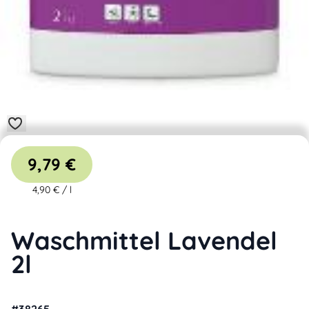
9,79 €
4,90 €
/
l
Waschmittel Lavendel
2l
#
38265