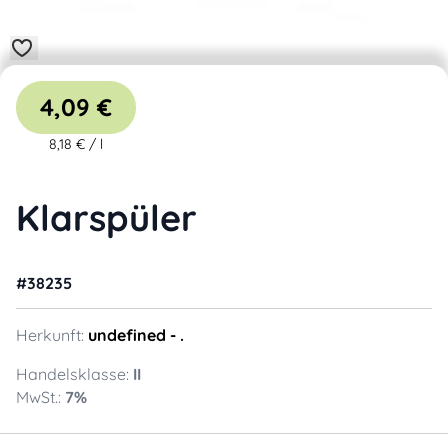
4,09 €
8,18 €
/
l
Klarspüler
#
38235
Herkunft:
undefined
- .
Handelsklasse:
II
MwSt.:
7
%