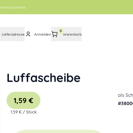
oxen
Gutscheine
0
Lieferadresse
Anmelden
Warenkorb
Luffascheibe
als Sc
1,59 €
#
3800
1,59 €
/
Stück