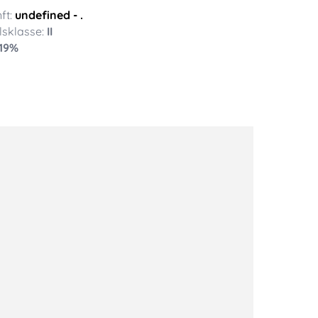
ft:
undefined
- .
sklasse:
II
19
%