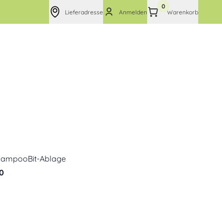
0
Lieferadresse
Anmelden
Warenkorb
hampooBit-Ablage
0