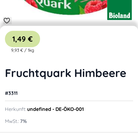
1,49 €
9,93 €
/
1kg
Fruchtquark Himbeere
#
3311
Herkunft:
undefined
- DE-ÖKO-001
MwSt.:
7
%