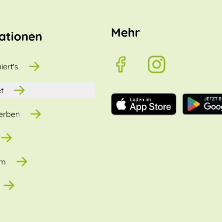
Mehr
ationen
iert's
t
erben
um