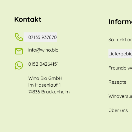
Kontakt
Inform
07135 937670
So funktion
info@wino.bio
Liefergebie
0152 04264151
Freunde w
Wino Bio GmbH
Rezepte
Im Hasenlauf 1
74336 Brackenheim
Winovers
Über uns