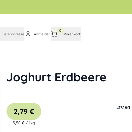
0
Lieferadresse
Anmelden
Warenkorb
Joghurt Erdbeere
#
3160
2,79 €
5,58 €
/
1kg