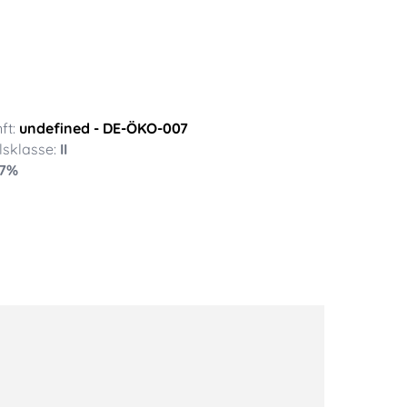
ft:
undefined
- DE-ÖKO-007
sklasse:
II
7
%