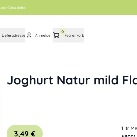
oxen
Gutscheine
0
Lieferadresse
Anmelden
Warenkorb
Joghurt Natur mild Fl
1 ltr. 
3,49 €
#
3001