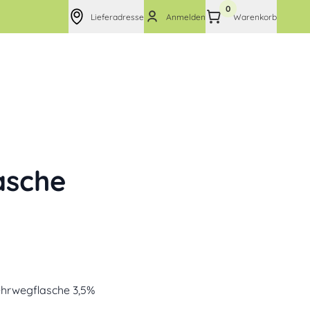
0
Lieferadresse
Anmelden
Warenkorb
asche
Mehrwegflasche 3,5%