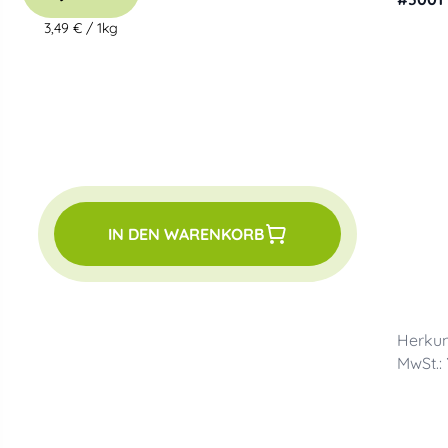
3,49 €
/
1kg
IN DEN WARENKORB
Herkun
MwSt.: