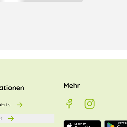
Mehr
ationen
iert's
t