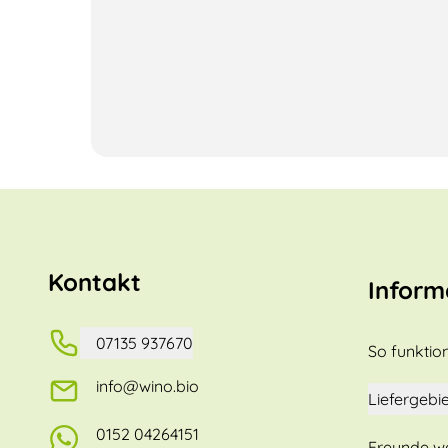
Kontakt
Inform
07135 937670
So funktion
info@wino.bio
Liefergebie
0152 04264151
Freunde w