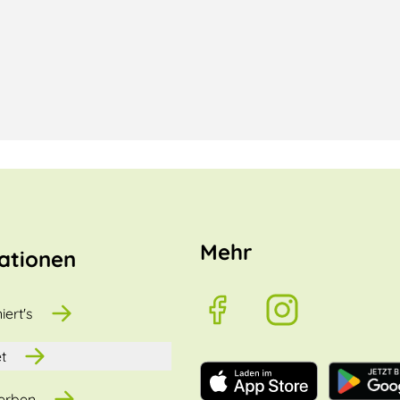
Mehr
ationen
iert's
t
erben