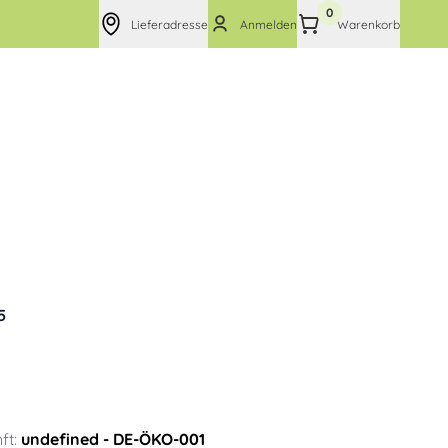
0
Lieferadresse
Anmelden
Warenkorb
5
ft:
undefined
- DE-ÖKO-001