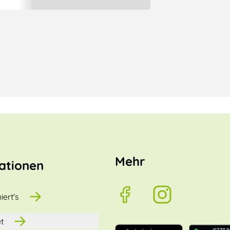
Mehr
ationen
iert's
t