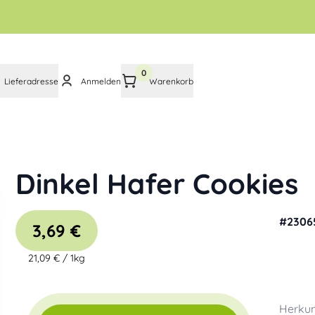
0
Lieferadresse
Anmelden
Warenkorb
Dinkel Hafer Cookies
#
2306
3,69 €
21,09 €
/
1kg
Herkun