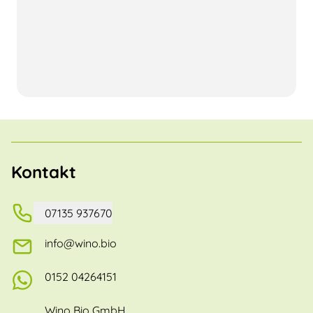
Kontakt
07135 937670
info@wino.bio
0152 04264151
Wino Bio GmbH