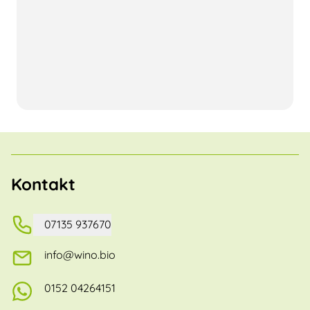
Kontakt
07135 937670
info@wino.bio
0152 04264151