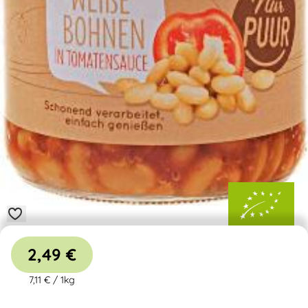
2,49 €
7,11 €
/
1kg