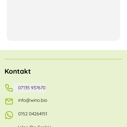
Kontakt
07135 937670
info@wino.bio
0152 04264151